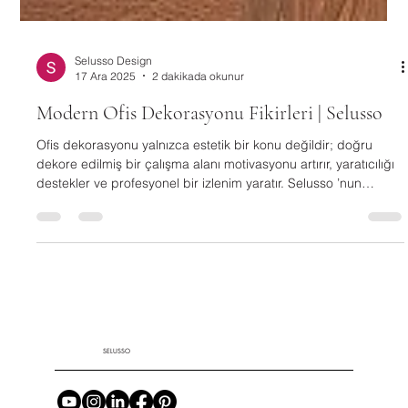
Selusso Design
17 Ara 2025
2 dakikada okunur
Modern Ofis Dekorasyonu Fikirleri | Selusso
Ofis dekorasyonu yalnızca estetik bir konu değildir; doğru
dekore edilmiş bir çalışma alanı motivasyonu artırır, yaratıcılığı
destekler ve profesyonel bir izlenim yaratır. Selusso ’nun
zamansız ve sofistike dekorasyon ürünleriyle ofisinizi hem
fonksiyonel hem de stil sahibi bir mekâna dönüştürmeniz
mümkün. Ofis Duvarlarında Güçlü Bir İlk Etki Yaratın Pinterest
Tarzı Ofis Masa Dekorasyonu Ofis dekorasyonunda en çok
ihmal edilen alanlardan biri duvarlardır. Oysa doğru seçilmiş
SELUSSO